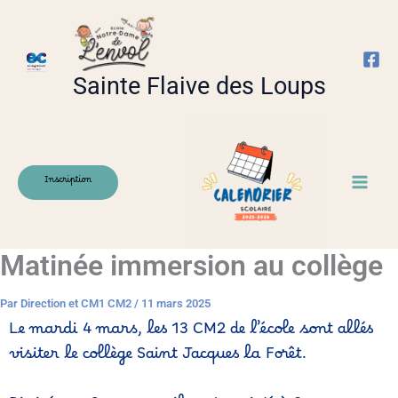
Aller
au
contenu
Sainte Flaive des Loups
Inscription
Matinée immersion au collège
Par
Direction et CM1 CM2
/
11 mars 2025
Le mardi 4 mars, les 13 CM2 de l’école sont allés
visiter le collège Saint Jacques la Forêt.