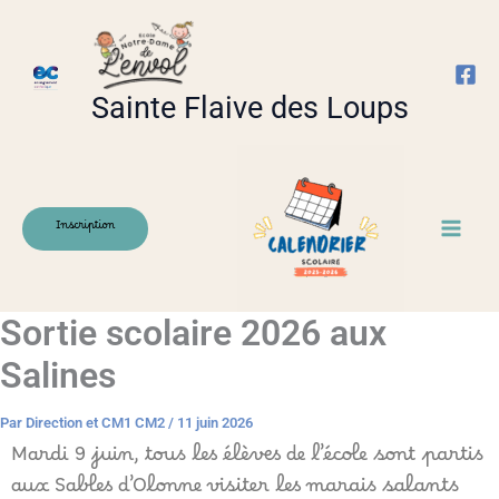
Aller
au
contenu
Sainte Flaive des Loups
Inscription
Sortie scolaire 2026 aux
Salines
Par
Direction et CM1 CM2
/
11 juin 2026
Mardi 9 juin, tous les élèves de l’école sont partis
aux Sables d’Olonne visiter les marais salants