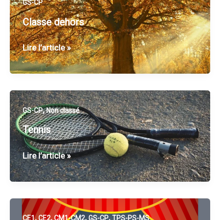
GS-CP
décembre
Classe dehors
Classe
Lire l’article »
dehors
,
GS-CP
Non classé
Tennis
Tennis
Lire l’article »
,
,
,
,
CE1
CE2
CM1-CM2
GS-CP
TPS-PS-MS