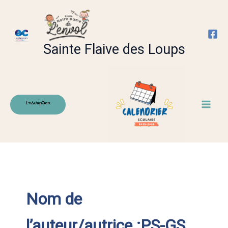
Aller
au
contenu
Sainte Flaive des Loups
Inscription
Nom de
l’auteur/autrice :PS-GS