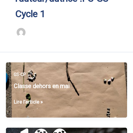
Cycle 1
GS-CP
Classe dehors en mai
Classe
Lire l’article »
dehors
en
mai