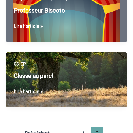
Professeur Biscoto
Professeur
Lire l’article »
Biscoto
GS-CP
Classe au parc!
Classe
Lire l’article »
au
parc!