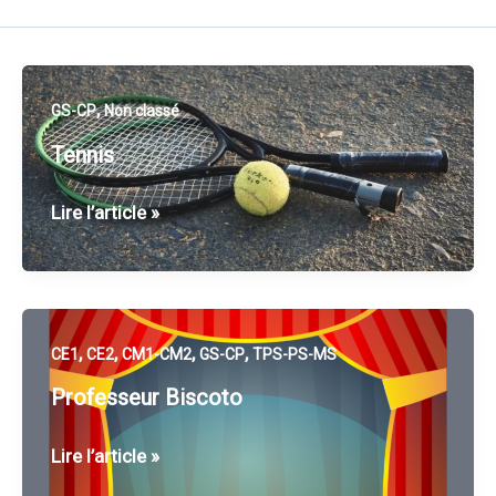
,
GS-CP
Non classé
Tennis
Tennis
Lire l’article »
,
,
,
,
CE1
CE2
CM1-CM2
GS-CP
TPS-PS-MS
Professeur Biscoto
Professeur
Lire l’article »
Biscoto